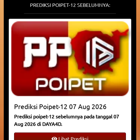
PREDIKSI POIPET-12 SEBELUMNYA:
Prediksi
Poipet-12
07 Aug 2026
Prediksi poipet-12 sebelumnya pada tanggal 07
Aug 2026 di DAYA4D.
Lihat Prediksi