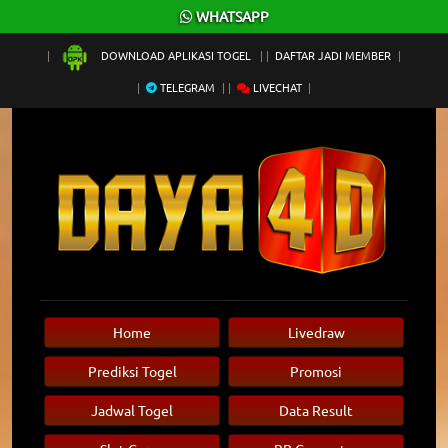
×
WHATSAPP
DOWNLOAD APLIKASI TOGEL
DAFTAR JADI MEMBER
TELEGRAM
LIVECHAT
Home
Livedraw
Prediksi Togel
Promosi
Jadwal Togel
Data Result