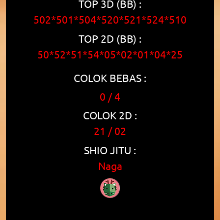
TOP 3D (BB) :
502*501*504*520*521*524*510
TOP 2D (BB) :
50*52*51*54*05*02*01*04*25
COLOK BEBAS :
0 / 4
COLOK 2D :
21 / 02
SHIO JITU :
Naga